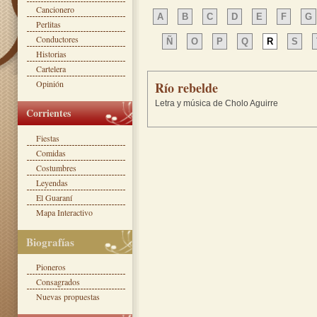
Cancionero
A
B
C
D
E
F
G
Perlitas
Conductores
Ñ
O
P
Q
R
S
Historias
Cartelera
Opinión
Río rebelde
Letra y música de Cholo Aguirre
Corrientes
Fiestas
Comidas
Costumbres
Leyendas
El Guaraní
Mapa Interactivo
Biografías
Pioneros
Consagrados
Nuevas propuestas