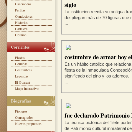
siglo
Cancionero
Perlitas
La institución reedita su antigua tr
Conductores
despliegan más de 70 figuras que r
Historias
...
Cartelera
Opinión
Corrientes
costumbre de armar hoy el
Fiestas
Comidas
Es un hábito católico que relaciona
Costumbres
fiesta de la Inmaculada Concepción 
Leyendas
significado del pino y los adornos.
...
El Guaraní
Mapa Interactivo
Biografías
Pioneros
fue declarado Patrimonio 
Consagrados
La técnica pictórica del ‘filete por
Nuevas propuestas
de Patrimonio cultural inmaterial 