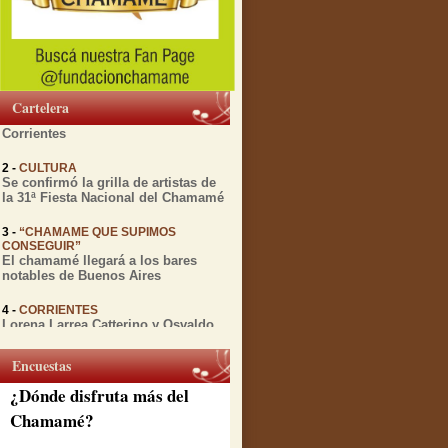
1 -
MIENTRAS TRANSCURRE EL
FESTIVAL DEL CHAMAMÉ
Diversas actividades culturales
relacionadas con el Chamamé se
Cartelera
realizarán esta semana en
Corrientes
2 -
CULTURA
Se confirmó la grilla de artistas de
la 31ª Fiesta Nacional del Chamamé
3 -
“CHAMAME QUE SUPIMOS
CONSEGUIR”
El chamamé llegará a los bares
notables de Buenos Aires
4 -
CORRIENTES
Lorena Larrea Catterino y Osvaldo
Gomez presentan "Chamamé en
vuelo" antes de su gira por España
Encuestas
5 -
CORRIENTES
¿Dónde disfruta más del
A 12 años de su partida, la Peña de
la ciudad rinde honores a Julio
Chamamé?
Godoy