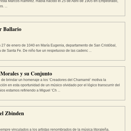
ista Marcos Ramirez. Había nacido el 25 de Abril de 1905 en Empedrado,
s. ...
r Ballario
 27 de enero de 1040 en María Eugenia, departamento de San Cristóbal,
a de Santa Fe. De niño fue un respetuoso de las cadenc ...
 Morales y su Conjunto
 de brindar un homenaje a los ‘Creadores del Chamamé’ motiva la
ción en esta oportunidad de un músico olvidado por el lógico transcurrir del
Nos estamos refiriendo a Miguel ‘Ch ...
l Zbinden
empre vinculados a los artistas renombrados de la música litoraleña,