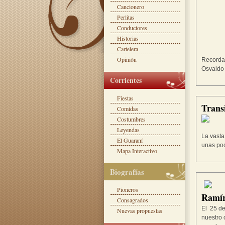
Cancionero
Perlitas
Conductores
Historias
Cartelera
Opinión
Recordad
Osvaldo 
Corrientes
Fiestas
Trans
Comidas
Costumbres
Leyendas
La vasta
El Guaraní
unas poc
Mapa Interactivo
Biografías
Pioneros
Ramí
Consagrados
El 25 de
Nuevas propuestas
nuestro