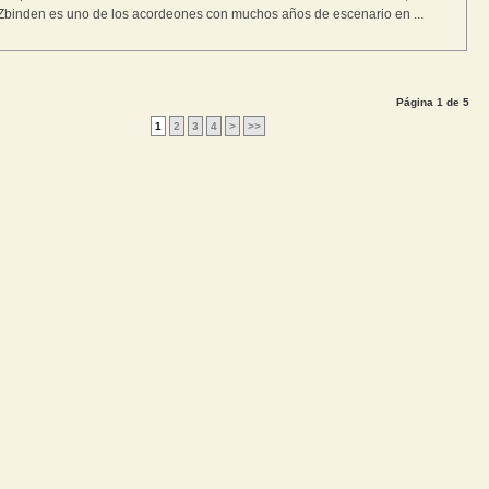
binden es uno de los acordeones con muchos años de escenario en ...
Página 1 de 5
1
2
3
4
>
>>