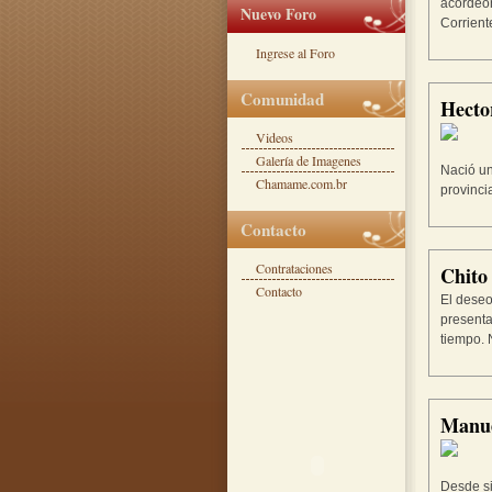
acordeon
Nuevo Foro
Corriente
Ingrese al Foro
Comunidad
Hecto
Videos
Galería de Imagenes
Nació un
Chamame.com.br
provinci
Contacto
Contrataciones
Chito
Contacto
El deseo
presenta
tiempo. 
Manue
Desde si