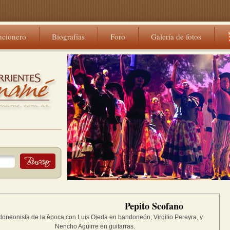
ncionero
Biografías
Foro
Galería de fotos
Pepito Scofano
oneonista de la época con Luis Ojeda en bandoneón, Virgilio Pereyra, y
Nencho Aguirre en guitarras.