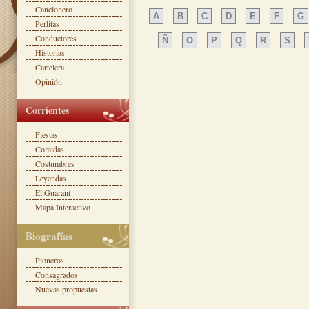
Cancionero
A
B
C
D
E
F
G
Perlitas
Conductores
Ñ
O
P
Q
R
S
Historias
Cartelera
Opinión
Corrientes
Fiestas
Comidas
Costumbres
Leyendas
El Guaraní
Mapa Interactivo
Biografías
Pioneros
Consagrados
Nuevas propuestas