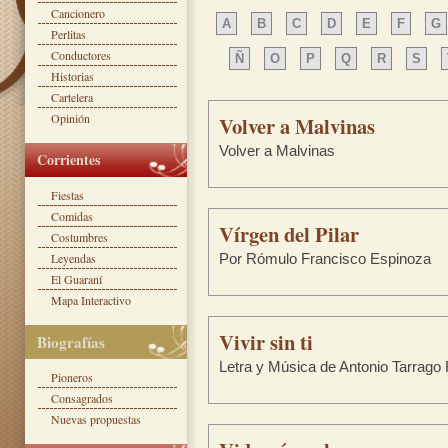
Cancionero
A
B
C
D
E
F
G
Perlitas
Conductores
Ñ
O
P
Q
R
S
Historias
Cartelera
Opinión
Volver a Malvinas
Volver a Malvinas
Corrientes
Fiestas
Comidas
Vírgen del Pilar
Costumbres
Leyendas
Por Rómulo Francisco Espinoza
El Guaraní
Mapa Interactivo
Vivir sin ti
Biografías
Letra y Música de Antonio Tarrago
Pioneros
Consagrados
Nuevas propuestas