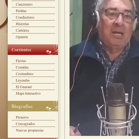
Cancionero
Perlitas
Conductores
Historias
Cartelera
Opinión
Corrientes
Fiestas
Comidas
Costumbres
Leyendas
El Guaraní
Mapa Interactivo
Biografías
Pioneros
Consagrados
Nuevas propuestas