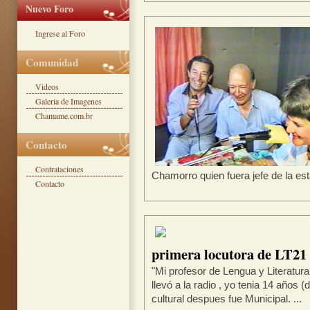
Nuevo Foro
Ingrese al Foro
Comunidad
Videos
Galería de Imagenes
Chamame.com.br
Contacto
Contrataciones
Chamorro quien fuera jefe de la est
Contacto
primera locutora de LT21
"Mi profesor de Lengua y Literatur
llevó a la radio , yo tenia 14 años (
cultural despues fue Municipal. ...