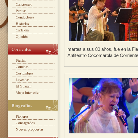
Cancionero
Perlitas
Conductores
Historias
Cartelera
Opinión
Corrientes
martes a sus 80 años, fue en la F
Anfiteatro Cocomarola de Corrientes,
Fiestas
Comidas
Costumbres
Leyendas
El Guaraní
Mapa Interactivo
Biografías
Pioneros
Consagrados
Nuevas propuestas