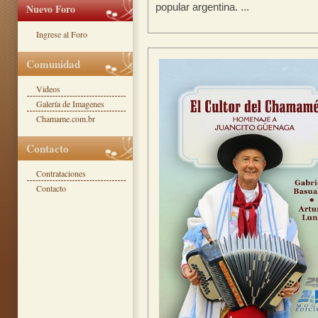
Nuevo Foro
popular argentina. ...
Ingrese al Foro
Comunidad
Videos
Galería de Imagenes
Chamame.com.br
Contacto
Contrataciones
Contacto