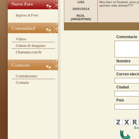
LIZA
Muy bien el Festival, pero p
Nuevo Foro
aportan más divisas???
20/01/2014
Ingrese al Foro
RCIA.
(ARGENTINA)
Comunidad
Comentario
Videos
Galería de Imagenes
Chamame.com.br
Nombre
Contacto
Correo elect
Contrataciones
Contacto
Ciudad
Pais
Esc