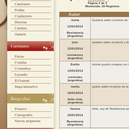
Cancionero
Página 2 de 2
Mostrando: 26 Registros
Perlitas
Autor
Conductores
marta
Quisiera saber el precio d
Historias
12/01/2014
Cartelera
Resistencia
Opinión
(Argentina)
jose
quisiera saber el precio y 
Corrientes
12/01/2014
resistencia
Fiestas
(argentina)
Comidas
Emilio
donde puedo comprar con tar
Costumbres
13/01/2014
Leyendas
corrientes
El Guaraní
(argentina)
Mapa Interactivo
noelia
quiero saber el precio de la
16/01/2014
Biografías
bella vista
(argentina)
Pioneros
Vanesa
Hola, soy de Resistencia q
Consagrados
16/01/2014
Nuevas propuestas
Resistencia
(Argentina)