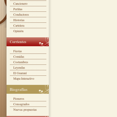
Cancionero
Perlitas
Conductores
Historias
Cartelera
Opinión
Corrientes
Fiestas
Comidas
Costumbres
Leyendas
El Guaraní
Mapa Interactivo
Biografías
Pioneros
Consagrados
Nuevas propuestas