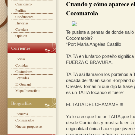
Cuando y cómo aparece el
Cancionero
Perlitas
Cocomarola
Conductores
Historias
Cartelera
Te pusiste a pensar de donde salió
Opinión
Cocomarola?
*Por: María Angeles Castillo
Corrientes
TAITA en lunfardo porteño signi
Fiestas
FUERZA O BRAVURA.
Comidas
Costumbres
TAITA así llamaron los porteños a
Leyendas
década del 40 en salón Bonpland de 
El Guaraní
Orestes Tomasini que dijo la frase
Mapa Interactivo
es un TAITA tocando el fuelle"
Biografías
EL TAITA DEL CHAMAMÉ !!!
Pioneros
Ya lo creo que fue un TAITA,que fu
Consagrados
desde Corrientes y mostrarlo en la 
Nuevas propuestas
originalidad única hacer que jóvene
enamoren de esa música y no deja