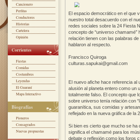
Cancionero
Perlitas
El espacio democrático en el que v
Conductores
nuestro total desacuerdo con el nue
Historias
redes sociales sobre la 24 Fiesta 
Cartelera
concepto de “universo chamamé” ha
Opinión
relación tienen con las palabras de
hablaron al respecto.
Corrientes
Francisco Quiroga
Fiestas
culturas.sapukai@gmail.com
Comidas
Costumbres
Leyendas
El nuevo afiche hace referencia a
El Guaraní
alusión al planeta entero como un
Mapa Interactivo
totalmente falso. El concepto que 
sobre universo tenía relación con “l
Biografías
guaranítica, sus comidas y artesan
reflejado en la nueva gráfica de l
Pioneros
Consagrados
Si bien es cierto que mucho se ha 
Nuevas propuestas
significa el chamamé para los músi
debate o reflexión como los foros