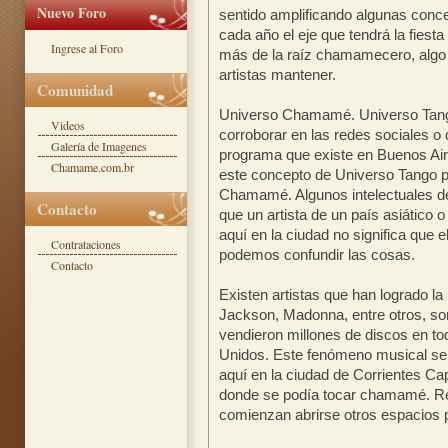
Nuevo Foro
sentido amplificando algunas conc
cada año el eje que tendrá la fiesta
Ingrese al Foro
más de la raíz chamamecero, algo 
artistas mantener.
Comunidad
Universo Chamamé. Universo Tango
Videos
corroborar en las redes sociales o 
Galería de Imagenes
programa que existe en Buenos Ai
Chamame.com.br
este concepto de Universo Tango p
Chamamé. Algunos intelectuales de
Contacto
que un artista de un país asiátic
aquí en la ciudad no significa que
Contrataciones
podemos confundir las cosas.
Contacto
Existen artistas que han logrado l
Jackson, Madonna, entre otros, so
vendieron millones de discos en t
Unidos. Este fenómeno musical se
aquí en la ciudad de Corrientes Ca
donde se podía tocar chamamé. Re
comienzan abrirse otros espacios p