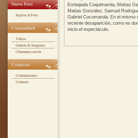
Nuevo Foro
Embajada Coquimarola, Matías Gala
Matías González, Samuel Rodrígue
Ingrese al Foro
Gabriel Cocomarola. En el mismo s
reciente desaparición, como es don
Comunidad
inicio el espectáculo.
Videos
Galería de Imagenes
Chamame.com.br
Contacto
Contrataciones
Contacto