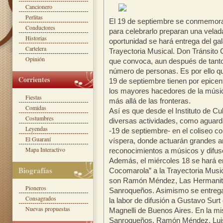
Cancionero
Perlitas
El 19 de septiembre se conmemor
Conductores
para celebrarlo preparan una velada
Historias
oportunidad se hará entrega del ga
Cartelera
Trayectoria Musical. Don Tránsito 
Opinión
que convoca, aun después de tanto
número de personas. Es por ello qu
Corrientes
19 de septiembre tienen por epicent
los mayores hacedores de la música
Fiestas
más allá de las fronteras.
Comidas
Así es que desde el Instituto de Cu
Costumbres
diversas actividades, como aguard
Leyendas
-19 de septiembre- en el coliseo co
El Guaraní
víspera, donde actuarán grandes ar
Mapa Interactivo
reconocimientos a músicos y difuso
Además, el miércoles 18 se hará en
Biografías
Cocomarola” a la Trayectoria Musi
son Ramón Méndez, Las Hermanita
Pioneros
Sanroqueños. Asimismo se entrega
Consagrados
la labor de difusión a Gustavo Surt
Nuevas propuestas
Magnelli de Buenos Aires. En la m
Sanroqueños, Ramón Méndez, Luis 