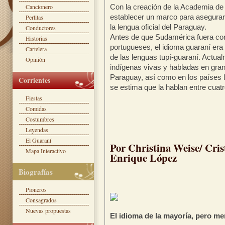
Cancionero
Con la creación de la Academia de
establecer un marco para asegurar 
Perlitas
la lengua oficial del Paraguay.
Conductores
Antes de que Sudamérica fuera co
Historias
portugueses, el idioma guaraní era 
Cartelera
de las lenguas tupí-guaraní. Actua
Opinión
indígenas vivas y habladas en gran
Paraguay, así como en los países lim
Corrientes
se estima que la hablan entre cuat
Fiestas
Comidas
Costumbres
Leyendas
El Guaraní
Por Christina Weise/ Cris
Mapa Interactivo
Enrique López
Biografías
Pioneros
Consagrados
Nuevas propuestas
El idioma de la mayoría, pero m