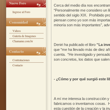
Nuevo Foro
Cerca del medio día nos encontra
“Personalmente me considero un libr
Ingrese al Foro
sentido del siglo XIX. Prohibido pr
piensan como yo son más important
Comunidad
minoría son más importantes”, advi
Videos
Galería de Imagenes
Chamame.com.br
Deniri ha publicado el libro
“La inv
que “me ha llevado más de diez años
Contacto
cuenta. “He investigado y pensado
son concretos, los datos que salen 
Contrataciones
Contacto
- ¿Cómo y por qué surgió este li
A mí me interesa la construcción y 
fabricamos o inventamos cosas. H
esta cuestión de la creación y la i