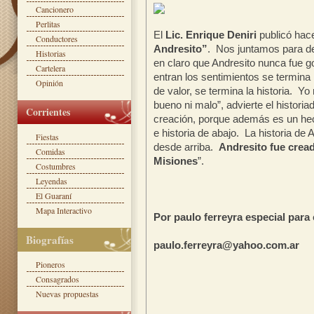
Cancionero
Perlitas
El
Lic. Enrique Deniri
publicó hace
Conductores
Andresito”
. Nos juntamos para des
Historias
en claro que Andresito nunca fue 
Cartelera
entran los sentimientos se termina 
Opinión
de valor, se termina la historia. Yo
bueno ni malo”, advierte el histori
Corrientes
creación, porque además es un hec
e historia de abajo. La historia de 
Fiestas
desde arriba.
Andresito fue cread
Comidas
Misiones
”.
Costumbres
Leyendas
El Guaraní
Mapa Interactivo
Por paulo ferreyra especial pa
Biografías
paulo.ferreyra@yahoo.com.ar
Pioneros
Consagrados
Nuevas propuestas