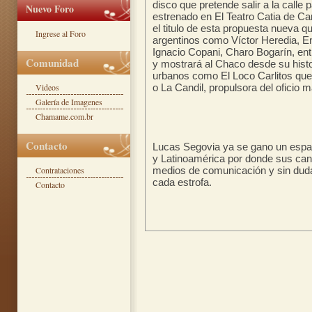
disco que pretende salir a la calle
Nuevo Foro
estrenado en El Teatro Catia de C
el titulo de esta propuesta nueva qu
Ingrese al Foro
argentinos como Víctor Heredia, En
Ignacio Copani, Charo Bogarín, entr
Comunidad
y mostrará al Chaco desde su histo
urbanos como El Loco Carlitos que
Videos
o La Candil, propulsora del oficio 
Galería de Imagenes
Chamame.com.br
Contacto
Lucas Segovia ya se gano un espac
y Latinoamérica por donde sus can
Contrataciones
medios de comunicación y sin duda
cada estrofa.
Contacto