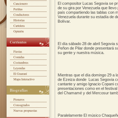
El compositor Lucas Segovia se p
Cancionero
de su gira por Venezuela que llev
Perlitas
país compartiendo las tablas con 
Conductores
Venezuela durante su estadía de d
Historias
Bolívar.
Cartelera
Opinión
Corrientes
El día sábado 28 de abril Segovia s
Peñon de Pilar donde presentará s
Fiestas
su gente y nuestra música.
Comidas
Costumbres
Leyendas
El Guaraní
Mientras que el día domingo 29 a l
Mapa Interactivo
de Ezeiza donde Lucas Segovia com
cantante y amigo Ignacio Copani co
presentaciones como en el festival
Biografías
del Chamamé y del Mercosur tamb
Pioneros
Consagrados
Nuevas propuestas
Paralelamente El músico Chaqueño 