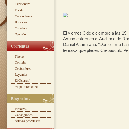
Cancionero
Perlitas
Conductores
Historias
Cartelera
El viernes 3 de diciembre a las 19
Opinión
Asuad estará en el Auditorio de Ra
Daniel Altamirano. "Daniel , me ha i
Corrientes
temas.- que placer: Crepúsculo Perd
Fiestas
Comidas
Costumbres
Leyendas
El Guaraní
Mapa Interactivo
Biografías
Pioneros
Consagrados
Nuevas propuestas